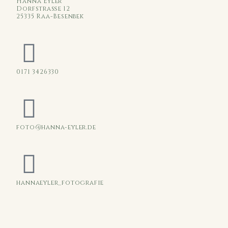
Hanna Eyler
Dorfstraße 12
25335 Raa-Besenbek
0171 3426330
foto@hanna-eyler.de
hannaeyler_fotografie